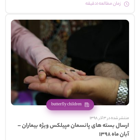
زمان مطالعه 1دقیقه
butterfly children
منتشر شده در 3 آذر 1398
ارسال بسته های پانسمان مپیلکس ویژه بیماران –
آبان ماه ۱۳۹۸