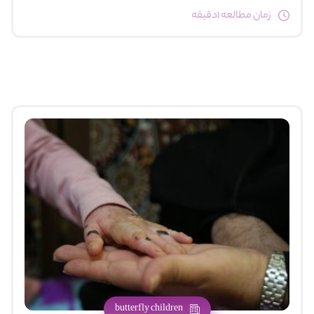
زمان مطالعه 1دقیقه
butterfly children