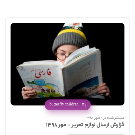
butterfly children
منتشر شده در 2 مهر 1398
گزارش ارسال لوازم تحریر – مهر ۱۳۹۸