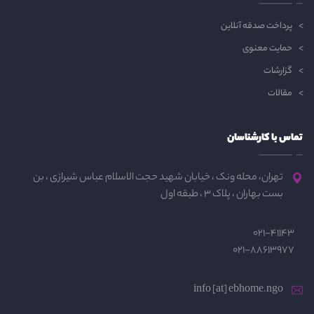
پرداخت صدقه آنلاین
حمایت معنوی
گزارشات
مقالات
تماس با کارشناسان
تهران، محله ونک ، خیابان شهید حجت الاسلام عباس شیرازی ، بن
بست بهاران ، پلاک 3 ، طبقه اول
021-41143
021-88613977
info [at] ebhome.ngo