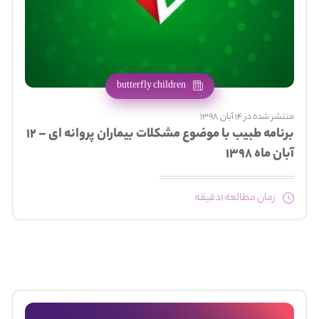
butterfly children
منتشر شده در 14 آبان 1398
برنامه طبیب با موضوع مشکلات بیماران پروانه ای – ۱۲
آبان ماه ۱۳۹۸
زمان مطالعه 1دقیقه