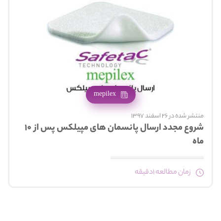
mepilex
منتشر شده در 26 اسفند 1397
شروع مجدد ارسال پانسمان های مپیلکس پس از ۱۰
ماه
زمان مطالعه 1دقیقه